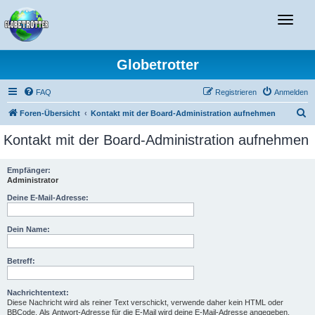
T
o
g
g
Globetrotter
l
e
FAQ
Registrieren
Anmelden
n
S
Foren-Übersicht
Kontakt mit der Board-Administration aufnehmen
a
u
v
Kontakt mit der Board-Administration aufnehmen
i
c
g
h
Empfänger:
a
Administrator
e
t
Deine E-Mail-Adresse:
i
o
Dein Name:
n
Betreff:
Nachrichtentext:
Diese Nachricht wird als reiner Text verschickt, verwende daher kein HTML oder
BBCode. Als Antwort-Adresse für die E-Mail wird deine E-Mail-Adresse angegeben.